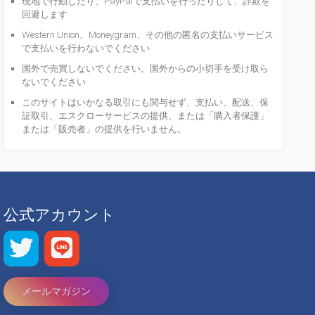
現地で行動したり、PayPalで支払いを行ったりして、詐欺を
回避します
Western Union、Moneygram、その他の匿名の支払いサービス
で支払いを行わないでください
国外で売買しないでください。国外からの小切手を受け取ら
ないでください
このサイトはいかなる取引にも関与せず、支払い、配送、保
証取引、エスクローサービスの提供、または「購入者保護」
または「販売者」の提供を行いません。
公式アカウント
メールマガジン