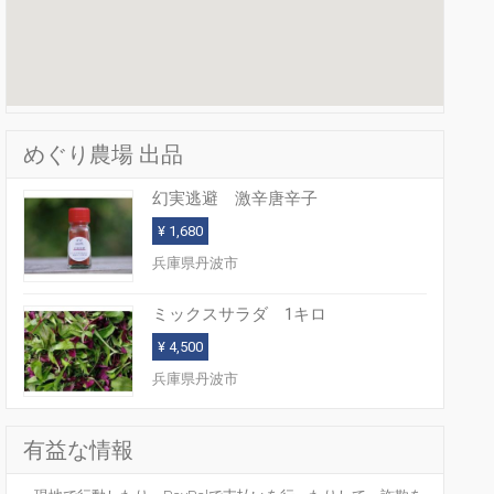
めぐり農場 出品
幻実逃避 激辛唐辛子
¥ 1,680
兵庫県丹波市
ミックスサラダ 1キロ
¥ 4,500
兵庫県丹波市
有益な情報