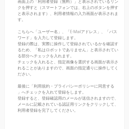
画面上の「利用者登録（無料）」と表示されているリン
クを押すと（スマートフォンでは、右上のボタンを押す
と表示されます）、利用者情報の入力画面が表示されま
す。
こちらへ「ユーザー名」、「E-Mailアドレス」、「パス
ワード」を入力して登録します。
登録の際は、実際に操作して登録されているかを確認す
るため、「私はロボットでありません」と表示されてい
る部分へチェックを入れます。
チェックを入れると、指定画像を選択する画面が表示さ
れることがありますので、画面の指定通りに操作してく
ださい。
最後に「利用規約・プライバシーポリシーに同意する
」へチェックを入れて登録をします。
登録すると、登録確認用のメールが送信されますので、
メールに記載されている認証用リンクをクリックして、
利用者登録を完了してください。