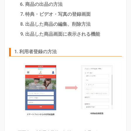
商品の出品の方法
特典・ビデオ・写真の登録画面
出品した商品の編集、削除方法
出品した商品画面に表示される機能
1. 利用者登録の方法