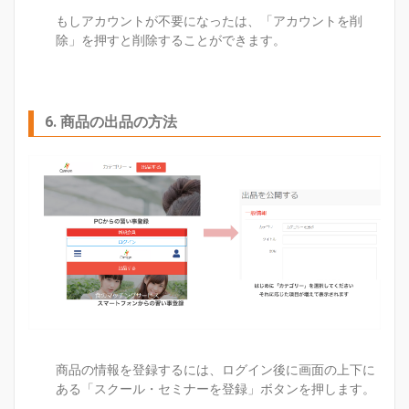
もしアカウントが不要になったは、「アカウントを削
除」を押すと削除することができます。
6.
商品の出品の方法
商品の情報を登録するには、ログイン後に画面の上下に
ある「スクール・セミナーを登録」ボタンを押します。