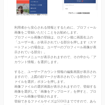
利用者から安心される情報とするために、プロフィール
画像をご登録いただくことをお勧めします。
プロフィール画像の登録は、ログイン後に画面右上の
「ユーザー名」が表示されている部分を押します（スマ
ートフォンの場合は、ユーザーのプロフィール画像が表
示されている部分）。
ユーザーメニューが表示されますので、その中から「ア
カウント情報」を選択します。
すると、ユーザーアカウント情報の編集画面が表示され
ますので、上図の顔マークが表示されている部分の「フ
ァイルを選択」ボタンを押します。
画像ファイルの選択画面が表示されますので、登録する
画像を選択して「画像をアップロード」を押すと、プロ
フィール画像が登録されます。
登録できるファイルサイズは500KBまでですので、あら