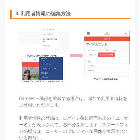
3. 利用者情報の編集方法
Cameenへ商品を登録する場合は、追加で利用者情報を
ご登録いただきます。
利用者情報の登録は、ログイン後に画面右上の「ユーザ
ー名」が表示されている部分を押します（スマートフォ
ンの場合は、ユーザーのプロフィール画像が表示されて
いる部分）。