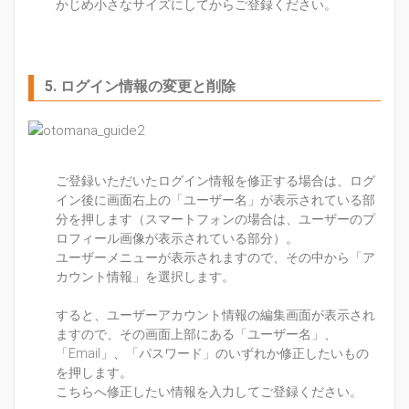
かじめ小さなサイズにしてからご登録ください。
5. ログイン情報の変更と削除
ご登録いただいたログイン情報を修正する場合は、ログ
イン後に画面右上の「ユーザー名」が表示されている部
分を押します（スマートフォンの場合は、ユーザーのプ
ロフィール画像が表示されている部分）。
ユーザーメニューが表示されますので、その中から「ア
カウント情報」を選択します。
すると、ユーザーアカウント情報の編集画面が表示され
ますので、その画面上部にある「ユーザー名」、
「Email」、「パスワード」のいずれか修正したいもの
を押します。
こちらへ修正したい情報を入力してご登録ください。